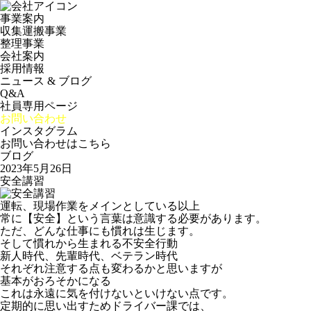
事業案内
収集運搬事業
整理事業
会社案内
採用情報
ニュース & ブログ
Q&A
社員専用ページ
お問い合わせ
インスタグラム
お問い合わせはこちら
ブログ
2023年5月26日
安全講習
運転、現場作業をメインとしている以上
常に【安全】という言葉は意識する必要があります。
ただ、どんな仕事にも慣れは生じます。
そして慣れから生まれる不安全行動
新人時代、先輩時代、ベテラン時代
それぞれ注意する点も変わるかと思いますが
基本がおろそかになる
これは永遠に気を付けないといけない点です。
定期的に思い出すためドライバー課では、