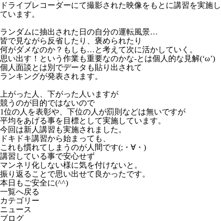
ドライブレコーダーにて撮影された映像をもとに講習を実施し
ています。
ランダムに抽出された日の自分の運転風景…
皆で見ながら反省したり、褒められたり
何がダメなのか？もしも…と考えて次に活かしていく。
思い出す！という作業も重要なのかな-とは個人的な見解(‘ω’)
個人面談とは別でデータも貼り出されて
ランキングが発表されます。
上がった人、下がった人いますが
競うのが目的ではないので
1位の人を表彰や、下位の人が罰則などは無いですが
平均をあげる事を目標として実施しています。
今回は新人講習も実施されました。
ドキドキ講習から始まっても、
これも慣れてしまうのが人間です(;・∀・)
講習している事で安心せず
マンネリ化しない様に気を付けないと。
振り返ることで思い出せて良かったです。
本日もご安全に(^^)
一覧へ戻る
カテゴリー
ニュース
ブログ