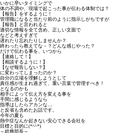
いかに早いタイミングで
体の不調や、現場で起こった事が伝わる体制では？
【報告】をするように！
管理職になると当たり前のように指示しがちですが
【報告】と言われると
適切な情報を全て含め、正しい文面で
などと考えすぎて
遅れたり忘れたりしませんか？
終わったら教えてな－？どんな感じやった？
だけで伝わる事を、いつから
【連絡して！】
【相談するように！】
【なぜ報告しない？】
に変わってしまったのか？
自分の立場を理解しようとして
責任感が生まれ過ぎて、重い言葉で管理すべき！
となるのかも
相手によって伝え方を変える事を
手間に感じるようなら
指導はしたらアカンな…
と反省も含めたお話です。
今年の夏も
熱中症なんか起きない安心できる会社を
目標と目的に(*^^*)
～総務部長～