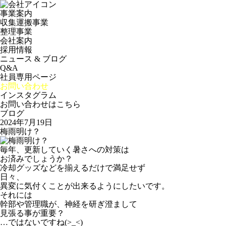
事業案内
収集運搬事業
整理事業
会社案内
採用情報
ニュース & ブログ
Q&A
社員専用ページ
お問い合わせ
インスタグラム
お問い合わせはこちら
ブログ
2024年7月19日
梅雨明け？
毎年、更新していく暑さへの対策は
お済みでしょうか？
冷却グッズなどを揃えるだけで満足せず
日々、
異変に気付くことが出来るようにしたいです。
それには
幹部や管理職が、神経を研ぎ澄まして
見張る事が重要？
…ではないですね(>_<)