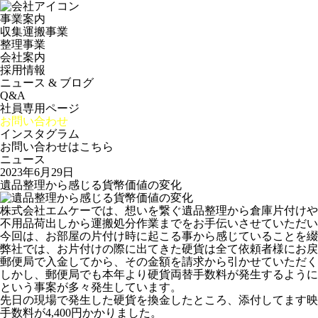
事業案内
収集運搬事業
整理事業
会社案内
採用情報
ニュース & ブログ
Q&A
社員専用ページ
お問い合わせ
インスタグラム
お問い合わせはこちら
ニュース
2023年6月29日
遺品整理から感じる貨幣価値の変化
株式会社エムケーでは、想いを繋ぐ遺品整理から倉庫片付けや
不用品荷出しから運搬処分作業までをお手伝いさせていただい
今回は、お部屋の片付け時に起こる事から感じていることを綴
弊社では、お片付けの際に出てきた硬貨は全て依頼者様にお戻
郵便局で入金してから、その金額を請求から引かせていただく
しかし、郵便局でも本年より硬貨両替手数料が発生するように
という事案が多々発生しています。
先日の現場で発生した硬貨を換金したところ、添付してます映像
手数料が4,400円かかりました。