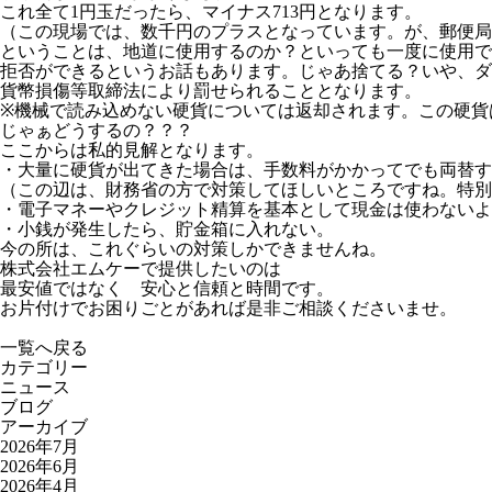
これ全て1円玉だったら、マイナス713円となります。
（この現場では、数千円のプラスとなっています。が、郵便局
ということは、地道に使用するのか？といっても一度に使用で
拒否ができるというお話もあります。じゃあ捨てる？いや、ダ
貨幣損傷等取締法により罰せられることとなります。
※機械で読み込めない硬貨については返却されます。この硬貨
じゃぁどうするの？？？
ここからは私的見解となります。
・大量に硬貨が出てきた場合は、手数料がかかってでも両替す
（この辺は、財務省の方で対策してほしいところですね。特別
・電子マネーやクレジット精算を基本として現金は使わないよ
・小銭が発生したら、貯金箱に入れない。
今の所は、これぐらいの対策しかできませんね。
株式会社エムケーで提供したいのは
最安値ではなく 安心と信頼と時間です。
お片付けでお困りごとがあれば是非ご相談くださいませ。
一覧へ戻る
カテゴリー
ニュース
ブログ
アーカイブ
2026年7月
2026年6月
2026年4月