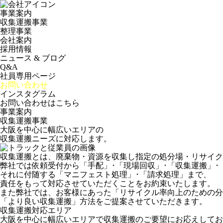
事業案内
収集運搬事業
整理事業
会社案内
採用情報
ニュース & ブログ
Q&A
社員専用ページ
お問い合わせ
インスタグラム
お問い合わせはこちら
事業案内
収集運搬事業
大阪を中心に幅広いエリアの
収集運搬ニーズに対応します。
収集運搬とは、廃棄物・資源を収集し指定の処分場・リサイク
弊社では依頼受付から「手配」･「現場回収」･「収集運搬」
それに付随する「マニフェスト処理」･「請求処理」まで、
責任をもって対応させていただくことをお約束いたします。
また弊社では、お客様にあった「リサイクル率向上のための分
「より良い収集運搬」方法をご提案させていただきます。
収集運搬対応エリア
大阪を中心に幅広いエリアで収集運搬のご要望にお応えしてお