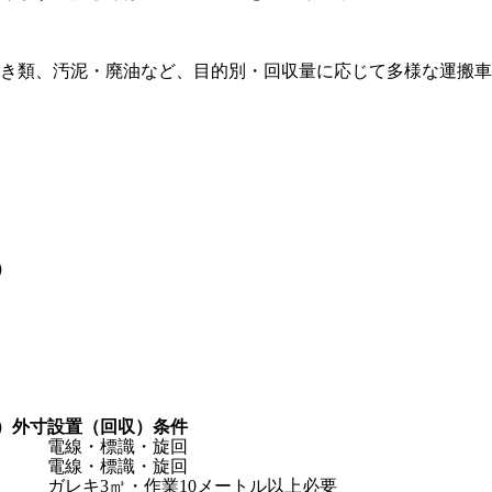
き類、汚泥・廃油など、目的別・回収量に応じて多様な運搬車
）
H）外寸
設置（回収）条件
電線・標識・旋回
電線・標識・旋回
ガレキ3㎥・作業10メートル以上必要