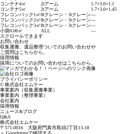
コンテナ4㎥
2tアーム
1.7×3.0×1.1
コンテナ5㎥
2tアーム
1.7×3.0×1.45
フレコンバック1㎥
8tクレーン・3tクレーン
―
フレコンバック2㎥
8tクレーン・3tクレーン
―
フレコンバック3㎥
8tクレーン・3tクレーン
―
小袋0.06㎥
ALL
―
スクロールできます
お問い合わせ
収集運搬、遺品整理ついてのお問い合わせや
ご質問はこちらから。
採用情報
採用についてのお問い合わせはこちらから。
プライバシーポリシー
©️ 株式会社エムケー
事業案内（収集運搬事業）
事業案内（整理事業）
会社案内
採用情報
ニュース&ブログ
Q&A
株式会社エムケー
〒571-0016 大阪府門真市島頭2丁目13-18
＞ Googlemapで確認する