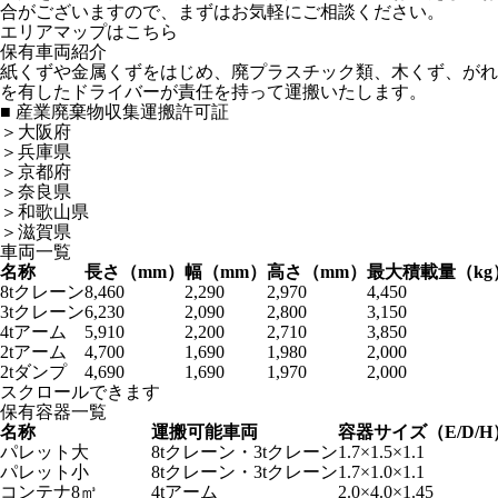
合がございますので、まずはお気軽にご相談ください。
エリアマップはこちら
保有車両紹介
紙くずや金属くずをはじめ、廃プラスチック類、木くず、がれ
を有したドライバーが責任を持って運搬いたします。
■ 産業廃棄物収集運搬許可証
＞大阪府
＞兵庫県
＞京都府
＞奈良県
＞和歌山県
＞滋賀県
車両一覧
名称
長さ（mm）
幅（mm）
高さ（mm）
最大積載量（kg
8tクレーン
8,460
2,290
2,970
4,450
3tクレーン
6,230
2,090
2,800
3,150
4tアーム
5,910
2,200
2,710
3,850
2tアーム
4,700
1,690
1,980
2,000
2tダンプ
4,690
1,690
1,970
2,000
スクロールできます
保有容器一覧
名称
運搬可能車両
容器サイズ（E/D/
パレット大
8tクレーン・3tクレーン
1.7×1.5×1.1
パレット小
8tクレーン・3tクレーン
1.7×1.0×1.1
コンテナ8㎥
4tアーム
2.0×4.0×1.45